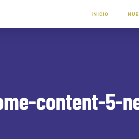
INICIO
NUE
ome-content-5-n